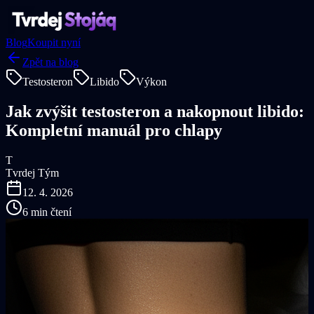
Blog
Koupit nyní
Zpět na blog
Testosteron
Libido
Výkon
Jak zvýšit testosteron a nakopnout libido:
Kompletní manuál pro chlapy
T
Tvrdej Tým
12. 4. 2026
6 min
čtení