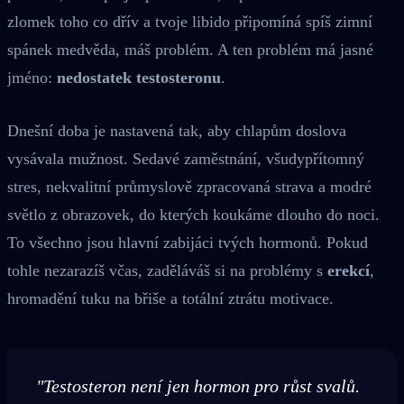
zlomek toho co dřív a tvoje libido připomíná spíš zimní
spánek medvěda, máš problém. A ten problém má jasné
jméno:
nedostatek testosteronu
.
Dnešní doba je nastavená tak, aby chlapům doslova
vysávala mužnost. Sedavé zaměstnání, všudypřítomný
stres, nekvalitní průmyslově zpracovaná strava a modré
světlo z obrazovek, do kterých koukáme dlouho do noci.
To všechno jsou hlavní zabijáci tvých hormonů. Pokud
tohle nezarazíš včas, zaděláváš si na problémy s
erekcí
,
hromadění tuku na břiše a totální ztrátu motivace.
"Testosteron není jen hormon pro růst svalů.