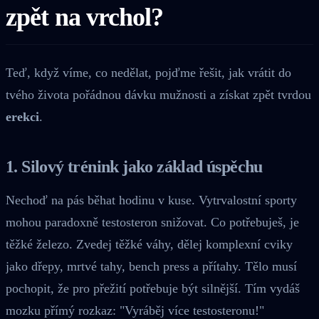
zpět na vrchol?
Teď, když víme, co nedělat, pojďme řešit, jak vrátit do
tvého života pořádnou dávku mužnosti a získat zpět tvrdou
erekci
.
1. Silový trénink jako základ úspěchu
Nechoď na pás běhat hodinu v kuse. Vytrvalostní sporty
mohou paradoxně testosteron snižovat. Co potřebuješ, je
těžké železo. Zvedej těžké váhy, dělej komplexní cviky
jako dřepy, mrtvé tahy, bench press a přítahy. Tělo musí
pochopit, že pro přežití potřebuje být silnější. Tím vydáš
mozku přímý rozkaz: "Vyráběj více testosteronu!"