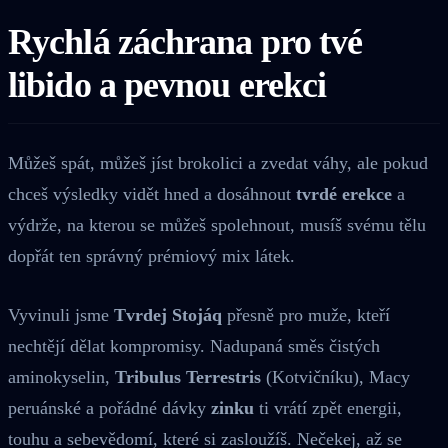
Rychlá záchrana pro tvé
libido a pevnou erekci
Můžeš spát, můžeš jíst brokolici a zvedat váhy, ale pokud
chceš výsledky vidět hned a dosáhnout
tvrdé erekce
a
výdrže, na kterou se můžeš spolehnout, musíš svému tělu
dopřát ten správný prémiový mix látek.
Vyvinuli jsme
Tvrdej Stojáq
přesně pro muže, kteří
nechtějí dělat kompromisy. Nadupaná směs čistých
aminokyselin,
Tribulus Terrestris
(Kotvičníku), Macy
peruánské a pořádné dávky
zinku
ti vrátí zpět energii,
touhu a sebevědomí, které si zasloužíš. Nečekej, až se